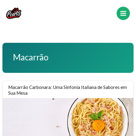
Ir
para
o
conteúdo
Macarrão
Macarrão Carbonara: Uma Sinfonia Italiana de Sabores em
Sua Mesa
Macarrão
Carbonara:
Uma
Sinfonia
Italiana