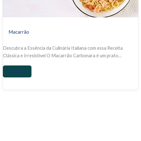
de
Sabores
em
Sua
Macarrão
Mesa
Descubra a Essência da Culinária Italiana com essa Receita
Clássica e Irresistível O Macarrão Carbonara é um prato…
Leia Mais »